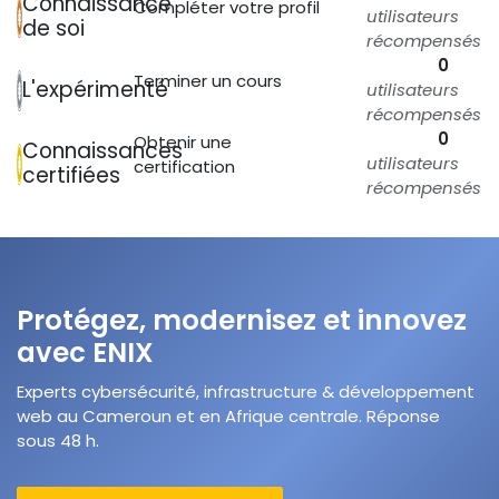
Connaissance
Compléter votre profil
utilisateurs
de soi
récompensés
0
Terminer un cours
L'expérimenté
utilisateurs
récompensés
0
Obtenir une
Connaissances
utilisateurs
certification
certifiées
récompensés
Protégez, modernisez et innovez
avec ENIX
Experts cybersécurité, infrastructure & développement
web au Cameroun et en Afrique centrale. Réponse
sous 48 h.