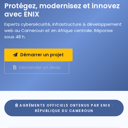
Protégez, modernisez et innovez
avec ENIX
Experts cybersécurité, infrastructure & développement
web au Cameroun et en Afrique centrale. Réponse
sous 48 h.
Démarrer un projet
Demander un devis
AGRÉMENTS OFFICIELS OBTENUS PAR ENIX ·
RÉPUBLIQUE DU CAMEROUN