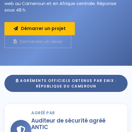
web au Cameroun et en Afrique centrale. Réponse
sous 48 h.
Démarrer un projet
Demander un devis
AGRÉMENTS OFFICIELS OBTENUS PAR ENIX ·
RÉPUBLIQUE DU CAMEROUN
AGRÉÉ PAR
Auditeur de sécurité agréé
ANTIC