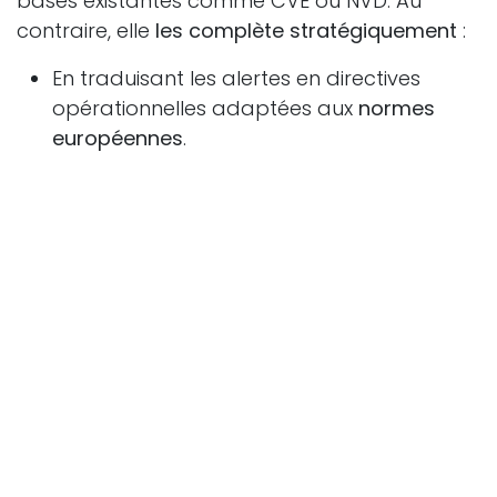
bases existantes comme CVE ou NVD. Au
contraire, elle
les complète stratégiquement
:
En traduisant les alertes en directives
opérationnelles adaptées aux
normes
européennes
.
En renforçant la
cohérence des réponses
entre États membres via les
CSIRTs
européens
.
En améliorant la
visibilité des vulnérabilités
spécifiques aux fournisseurs ou
infrastructures critiques de l’UE
.
Et après ?
L’année 2025 sera consacrée à l’
évolution
progressive de l’EUVD
, en collaboration avec
les États membres, les CERTs, les industriels et