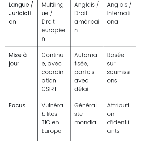
Langue /
Multiling
Anglais /
Anglais /
Juridicti
ue /
Droit
Internati
on
Droit
américai
onal
europée
n
n
Mise à
Continu
Automa
Basée
jour
e, avec
tisée,
sur
coordin
parfois
soumissi
ation
avec
ons
CSIRT
délai
Focus
Vulnéra
Générali
Attributi
bilités
ste
on
TIC en
mondial
d’identifi
Europe
ants