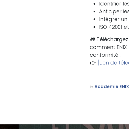
Identifier l
Anticiper l
Intégrer u
ISO 42001 e
🎁
Téléchargez
comment ENIX 
conformité :
👉
[Lien de té
in
Academie ENIX