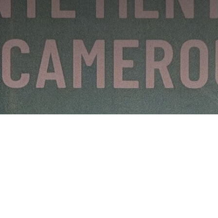
inalité et santé
inédite proposée
au Cameroun