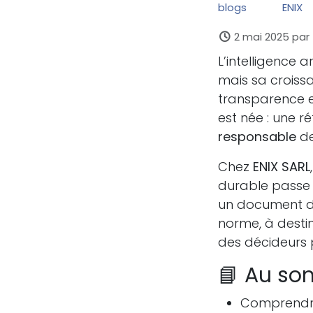
blogs
ENIX
2 mai 2025
par
L’intelligence 
mais sa croiss
transparence e
est née : une r
responsable
de
Chez
ENIX SARL
durable passe 
un document 
norme, à desti
des décideurs p
📘 Au so
Comprendre 