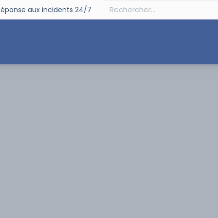
éponse aux incidents 24/7
curité
Souveraineté
Digital
Partenaires
Su